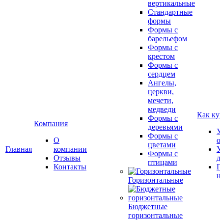
вертикальные
Стандартные
формы
Формы с
барельефом
Формы с
крестом
Формы с
сердцем
Ангелы,
церкви,
мечети,
медведи
Как ку
Формы с
Компания
деревьями
Формы с
О
цветами
Главная
компании
Формы с
Отзывы
птицами
Контакты
Горизонтальные
Бюджетные
горизонтальные