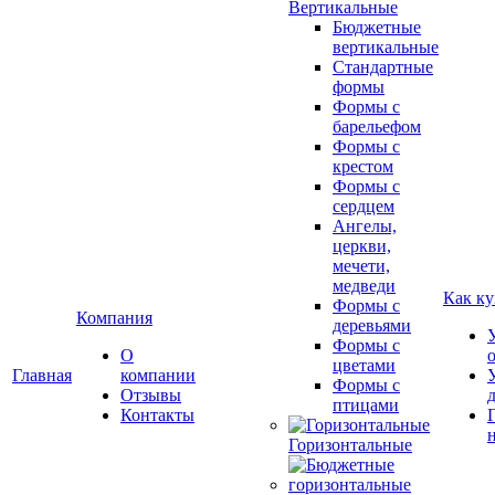
Вертикальные
Бюджетные
вертикальные
Стандартные
формы
Формы с
барельефом
Формы с
крестом
Формы с
сердцем
Ангелы,
церкви,
мечети,
медведи
Как ку
Формы с
Компания
деревьями
Формы с
О
цветами
Главная
компании
Формы с
Отзывы
птицами
Контакты
Горизонтальные