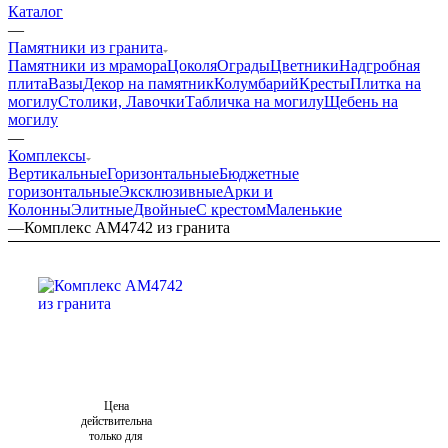
Каталог
—
Памятники из гранита
Памятники из мрамора
Цоколя
Ограды
Цветники
Надгробная
плита
Вазы
Декор на памятник
Колумбарий
Кресты
Плитка на
могилу
Столики, Лавочки
Табличка на могилу
Щебень на
могилу
—
Комплексы
Вертикальные
Горизонтальные
Бюджетные
горизонтальные
Эксклюзивные
Арки и
Колонны
Элитные
Двойные
С крестом
Маленькие
—
Комплекс AM4742 из гранита
Цена
действительна
только для