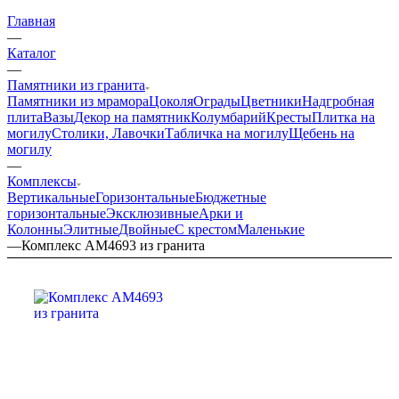
Главная
—
Каталог
—
Памятники из гранита
Памятники из мрамора
Цоколя
Ограды
Цветники
Надгробная
плита
Вазы
Декор на памятник
Колумбарий
Кресты
Плитка на
могилу
Столики, Лавочки
Табличка на могилу
Щебень на
могилу
—
Комплексы
Вертикальные
Горизонтальные
Бюджетные
горизонтальные
Эксклюзивные
Арки и
Колонны
Элитные
Двойные
С крестом
Маленькие
—
Комплекс AM4693 из гранита