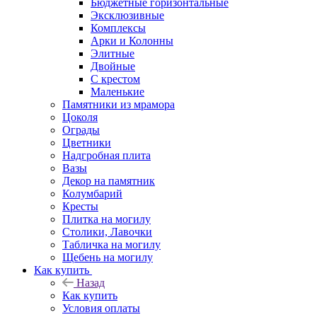
Бюджетные горизонтальные
Эксклюзивные
Комплексы
Арки и Колонны
Элитные
Двойные
С крестом
Маленькие
Памятники из мрамора
Цоколя
Ограды
Цветники
Надгробная плита
Вазы
Декор на памятник
Колумбарий
Кресты
Плитка на могилу
Столики, Лавочки
Табличка на могилу
Щебень на могилу
Как купить
Назад
Как купить
Условия оплаты