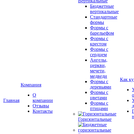
Вертикальные
Бюджетные
вертикальные
Стандартные
формы
Формы с
барельефом
Формы с
крестом
Формы с
сердцем
Ангелы,
церкви,
мечети,
медведи
Как ку
Формы с
Компания
деревьями
Формы с
О
цветами
Главная
компании
Формы с
Отзывы
птицами
Контакты
Горизонтальные