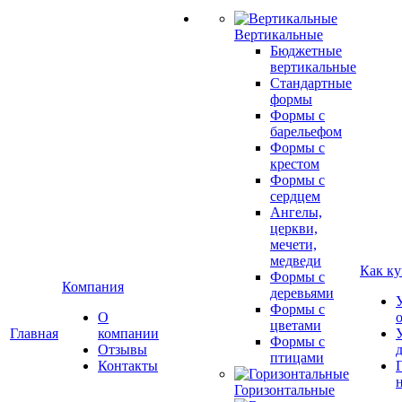
Вертикальные
Бюджетные
вертикальные
Стандартные
формы
Формы с
барельефом
Формы с
крестом
Формы с
сердцем
Ангелы,
церкви,
мечети,
медведи
Как ку
Формы с
Компания
деревьями
Формы с
О
цветами
Главная
компании
Формы с
Отзывы
птицами
Контакты
Горизонтальные