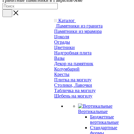
Гранитные памятники в Гаврилов-Яме
Каталог
Памятники из гранита
Памятники из мрамора
Цоколя
Ограды
Цветники
Надгробная плита
Вазы
Декор на памятник
Колумбарий
Кресты
Плитка на могилу
Столики, Лавочки
Табличка на могилу
Щебень на могилу
Вертикальные
Бюджетные
вертикальные
Стандартные
формы