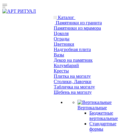
Каталог
Памятники из гранита
Памятники из мрамора
Цоколя
Ограды
Цветники
Надгробная плита
Вазы
Декор на памятник
Колумбарий
Кресты
Плитка на могилу
Столики, Лавочки
Табличка на могилу
Щебень на могилу
Вертикальные
Бюджетные
вертикальные
Стандартные
формы