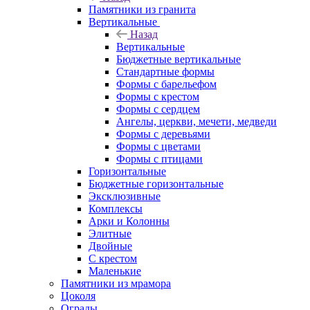
Памятники из гранита
Вертикальные
Назад
Вертикальные
Бюджетные вертикальные
Стандартные формы
Формы с барельефом
Формы с крестом
Формы с сердцем
Ангелы, церкви, мечети, медведи
Формы с деревьями
Формы с цветами
Формы с птицами
Горизонтальные
Бюджетные горизонтальные
Эксклюзивные
Комплексы
Арки и Колонны
Элитные
Двойные
С крестом
Маленькие
Памятники из мрамора
Цоколя
Ограды