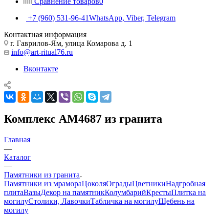
Сравнение товаров
0
+7 (960) 531-96-41
WhatsApp, Viber, Telegram
Контактная информация
г. Гаврилов-Ям, улица Комарова д. 1
info@art-ritual76.ru
Вконтакте
Комплекс AM4687 из гранита
Главная
—
Каталог
—
Памятники из гранита
Памятники из мрамора
Цоколя
Ограды
Цветники
Надгробная
плита
Вазы
Декор на памятник
Колумбарий
Кресты
Плитка на
могилу
Столики, Лавочки
Табличка на могилу
Щебень на
могилу
—