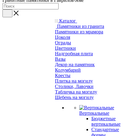
Гранитные памятники в Гаврилов-Яме
Каталог
Памятники из гранита
Памятники из мрамора
Цоколя
Ограды
Цветники
Надгробная плита
Вазы
Декор на памятник
Колумбарий
Кресты
Плитка на могилу
Столики, Лавочки
Табличка на могилу
Щебень на могилу
Вертикальные
Бюджетные
вертикальные
Стандартные
формы