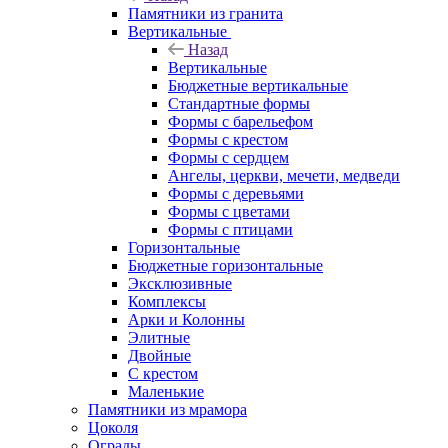
Памятники из гранита
Вертикальные
Назад
Вертикальные
Бюджетные вертикальные
Стандартные формы
Формы с барельефом
Формы с крестом
Формы с сердцем
Ангелы, церкви, мечети, медведи
Формы с деревьями
Формы с цветами
Формы с птицами
Горизонтальные
Бюджетные горизонтальные
Эксклюзивные
Комплексы
Арки и Колонны
Элитные
Двойные
С крестом
Маленькие
Памятники из мрамора
Цоколя
Ограды