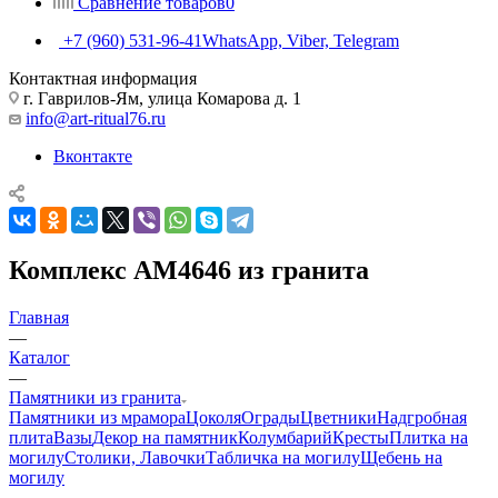
Сравнение товаров
0
+7 (960) 531-96-41
WhatsApp, Viber, Telegram
Контактная информация
г. Гаврилов-Ям, улица Комарова д. 1
info@art-ritual76.ru
Вконтакте
Комплекс AM4646 из гранита
Главная
—
Каталог
—
Памятники из гранита
Памятники из мрамора
Цоколя
Ограды
Цветники
Надгробная
плита
Вазы
Декор на памятник
Колумбарий
Кресты
Плитка на
могилу
Столики, Лавочки
Табличка на могилу
Щебень на
могилу
—