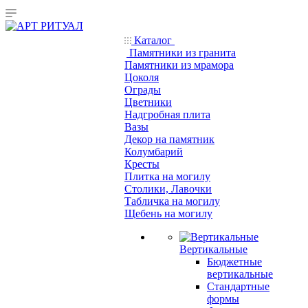
Каталог
Памятники из гранита
Памятники из мрамора
Цоколя
Ограды
Цветники
Надгробная плита
Вазы
Декор на памятник
Колумбарий
Кресты
Плитка на могилу
Столики, Лавочки
Табличка на могилу
Щебень на могилу
Вертикальные
Бюджетные
вертикальные
Стандартные
формы