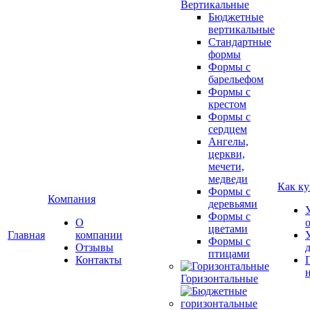
Вертикальные
Бюджетные
вертикальные
Стандартные
формы
Формы с
барельефом
Формы с
крестом
Формы с
сердцем
Ангелы,
церкви,
мечети,
медведи
Как ку
Формы с
Компания
деревьями
Формы с
О
цветами
Главная
компании
Формы с
Отзывы
птицами
Контакты
Горизонтальные