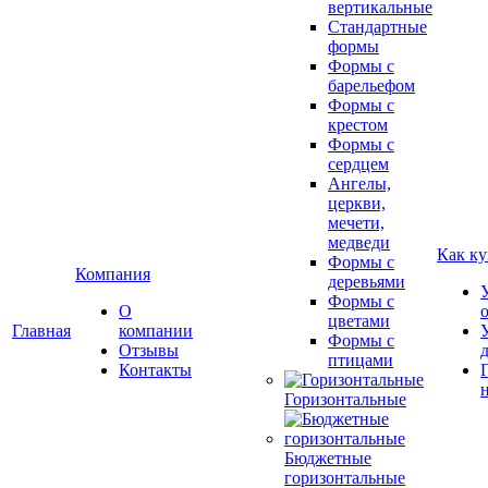
вертикальные
Стандартные
формы
Формы с
барельефом
Формы с
крестом
Формы с
сердцем
Ангелы,
церкви,
мечети,
медведи
Как ку
Формы с
Компания
деревьями
Формы с
О
цветами
Главная
компании
Формы с
Отзывы
птицами
Контакты
Горизонтальные
Бюджетные
горизонтальные