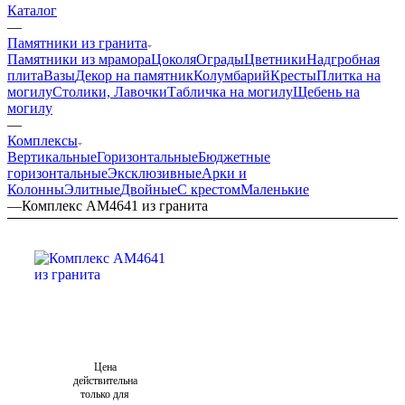
Каталог
—
Памятники из гранита
Памятники из мрамора
Цоколя
Ограды
Цветники
Надгробная
плита
Вазы
Декор на памятник
Колумбарий
Кресты
Плитка на
могилу
Столики, Лавочки
Табличка на могилу
Щебень на
могилу
—
Комплексы
Вертикальные
Горизонтальные
Бюджетные
горизонтальные
Эксклюзивные
Арки и
Колонны
Элитные
Двойные
С крестом
Маленькие
—
Комплекс AM4641 из гранита
Цена
действительна
только для