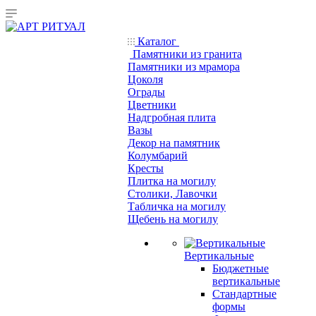
Каталог
Памятники из гранита
Памятники из мрамора
Цоколя
Ограды
Цветники
Надгробная плита
Вазы
Декор на памятник
Колумбарий
Кресты
Плитка на могилу
Столики, Лавочки
Табличка на могилу
Щебень на могилу
Вертикальные
Бюджетные
вертикальные
Стандартные
формы