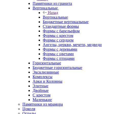
Памятники из гранита
Вертикальные
Назад
Вертикальные
Бюджетные вертикальные
Стандартные формы
Формы с барельефом
Формы с крестом
Формы с сердцем
Ангелы, церкви, мечети, медведи
Формы с деревьями
Формы с цветами
Формы с птицами
Горизонтальные
Бюджетные горизонтальные
Эксклюзивные
Комплексы
Арки и Колонны
Элитные
Двойные
С крестом
Маленькие
Памятники из мрамора
Цоколя
Ограды