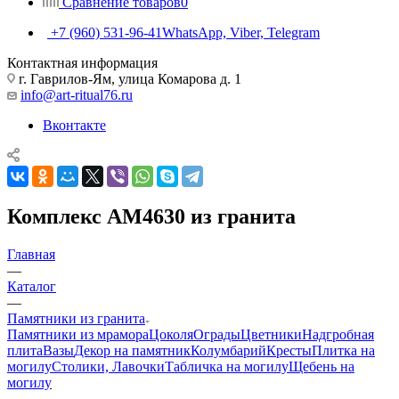
Сравнение товаров
0
+7 (960) 531-96-41
WhatsApp, Viber, Telegram
Контактная информация
г. Гаврилов-Ям, улица Комарова д. 1
info@art-ritual76.ru
Вконтакте
Комплекс AM4630 из гранита
Главная
—
Каталог
—
Памятники из гранита
Памятники из мрамора
Цоколя
Ограды
Цветники
Надгробная
плита
Вазы
Декор на памятник
Колумбарий
Кресты
Плитка на
могилу
Столики, Лавочки
Табличка на могилу
Щебень на
могилу
—