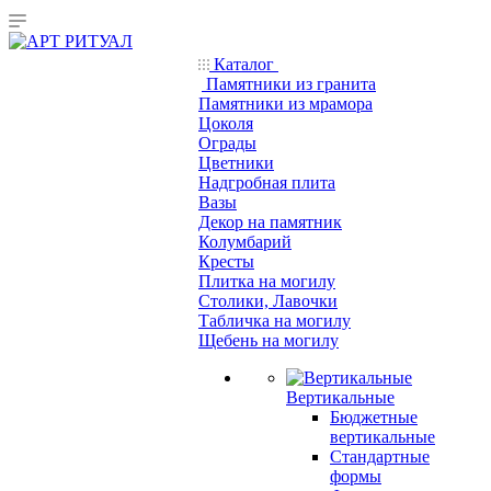
Каталог
Памятники из гранита
Памятники из мрамора
Цоколя
Ограды
Цветники
Надгробная плита
Вазы
Декор на памятник
Колумбарий
Кресты
Плитка на могилу
Столики, Лавочки
Табличка на могилу
Щебень на могилу
Вертикальные
Бюджетные
вертикальные
Стандартные
формы