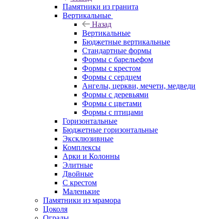
Памятники из гранита
Вертикальные
Назад
Вертикальные
Бюджетные вертикальные
Стандартные формы
Формы с барельефом
Формы с крестом
Формы с сердцем
Ангелы, церкви, мечети, медведи
Формы с деревьями
Формы с цветами
Формы с птицами
Горизонтальные
Бюджетные горизонтальные
Эксклюзивные
Комплексы
Арки и Колонны
Элитные
Двойные
С крестом
Маленькие
Памятники из мрамора
Цоколя
Ограды