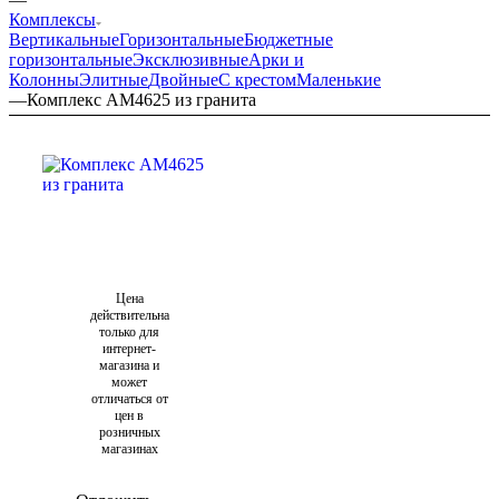
Комплексы
Вертикальные
Горизонтальные
Бюджетные
горизонтальные
Эксклюзивные
Арки и
Колонны
Элитные
Двойные
С крестом
Маленькие
—
Комплекс AM4625 из гранита
Цена
действительна
только для
интернет-
магазина и
может
отличаться от
цен в
розничных
магазинах