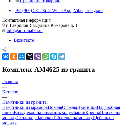
Сравнение товаров
0
+7 (960) 531-96-41
WhatsApp, Viber, Telegram
Контактная информация
г. Гаврилов-Ям, улица Комарова д. 1
info@art-ritual76.ru
Вконтакте
Комплекс AM4625 из гранита
Главная
—
Каталог
—
Памятники из гранита
Памятники из мрамора
Цоколя
Ограды
Цветники
Надгробная
плита
Вазы
Декор на памятник
Колумбарий
Кресты
Плитка на
могилу
Столики, Лавочки
Табличка на могилу
Щебень на
могилу
—