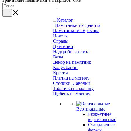
Гранитные памятники в Гаврилов-Яме
Каталог
Памятники из гранита
Памятники из мрамора
Цоколя
Ограды
Цветники
Надгробная плита
Вазы
Декор на памятник
Колумбарий
Кресты
Плитка на могилу
Столики, Лавочки
Табличка на могилу
Щебень на могилу
Вертикальные
Бюджетные
вертикальные
Стандартные
формы