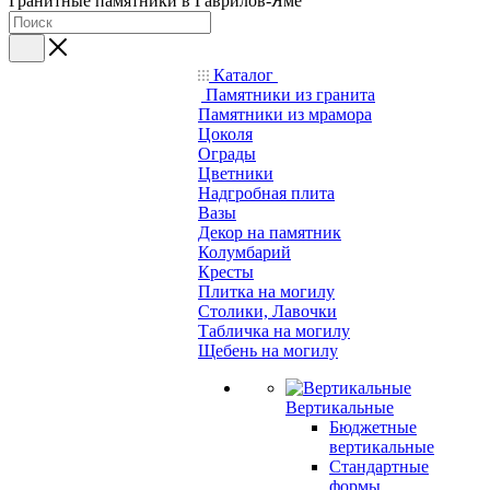
Гранитные памятники в Гаврилов-Яме
Каталог
Памятники из гранита
Памятники из мрамора
Цоколя
Ограды
Цветники
Надгробная плита
Вазы
Декор на памятник
Колумбарий
Кресты
Плитка на могилу
Столики, Лавочки
Табличка на могилу
Щебень на могилу
Вертикальные
Бюджетные
вертикальные
Стандартные
формы