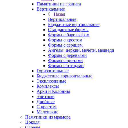
Памятники из гранита
Вертикальные
Назад
Вертикальные
Бюджетные вертикальные
Стандартные формы
Формы с барельефом
Формы с крестом
Формы с сердцем
Ангелы, церкви, мечети, медведи
Формы с деревьями
Формы с цветами
Формы с птицами
Горизонтальные
Бюджетные горизонтальные
Эксклюзивные
Комплексы
Арки и Колонны
Элитные
Двойные
С крестом
Маленькие
Памятники из мрамора
Цоколя
Ограды