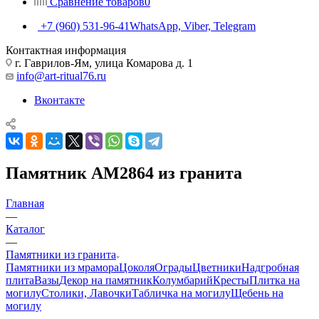
Сравнение товаров
0
+7 (960) 531-96-41
WhatsApp, Viber, Telegram
Контактная информация
г. Гаврилов-Ям, улица Комарова д. 1
info@art-ritual76.ru
Вконтакте
Памятник AM2864 из гранита
Главная
—
Каталог
—
Памятники из гранита
Памятники из мрамора
Цоколя
Ограды
Цветники
Надгробная
плита
Вазы
Декор на памятник
Колумбарий
Кресты
Плитка на
могилу
Столики, Лавочки
Табличка на могилу
Щебень на
могилу
—