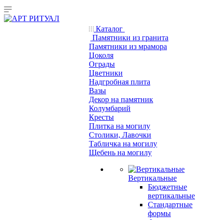
Каталог
Памятники из гранита
Памятники из мрамора
Цоколя
Ограды
Цветники
Надгробная плита
Вазы
Декор на памятник
Колумбарий
Кресты
Плитка на могилу
Столики, Лавочки
Табличка на могилу
Щебень на могилу
Вертикальные
Бюджетные
вертикальные
Стандартные
формы