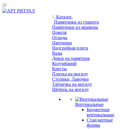
Каталог
Памятники из гранита
Памятники из мрамора
Цоколя
Ограды
Цветники
Надгробная плита
Вазы
Декор на памятник
Колумбарий
Кресты
Плитка на могилу
Столики, Лавочки
Табличка на могилу
Щебень на могилу
Вертикальные
Бюджетные
вертикальные
Стандартные
формы