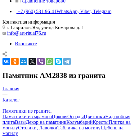
Сравнение товаров
0
+7 (960) 531-96-41
WhatsApp, Viber, Telegram
Контактная информация
г. Гаврилов-Ям, улица Комарова д. 1
info@art-ritual76.ru
Вконтакте
Памятник AM2838 из гранита
Главная
—
Каталог
—
Памятники из гранита
Памятники из мрамора
Цоколя
Ограды
Цветники
Надгробная
плита
Вазы
Декор на памятник
Колумбарий
Кресты
Плитка на
могилу
Столики, Лавочки
Табличка на могилу
Щебень на
могилу
—