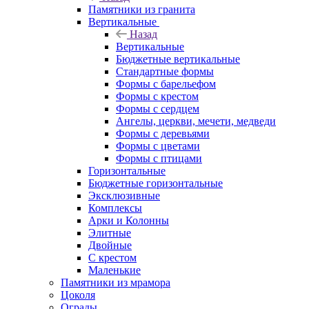
Памятники из гранита
Вертикальные
Назад
Вертикальные
Бюджетные вертикальные
Стандартные формы
Формы с барельефом
Формы с крестом
Формы с сердцем
Ангелы, церкви, мечети, медведи
Формы с деревьями
Формы с цветами
Формы с птицами
Горизонтальные
Бюджетные горизонтальные
Эксклюзивные
Комплексы
Арки и Колонны
Элитные
Двойные
С крестом
Маленькие
Памятники из мрамора
Цоколя
Ограды