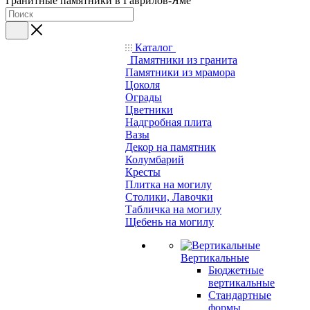
Гранитные памятники в Гаврилов-Яме
Каталог
Памятники из гранита
Памятники из мрамора
Цоколя
Ограды
Цветники
Надгробная плита
Вазы
Декор на памятник
Колумбарий
Кресты
Плитка на могилу
Столики, Лавочки
Табличка на могилу
Щебень на могилу
Вертикальные
Бюджетные
вертикальные
Стандартные
формы