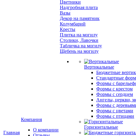
Цветники
Надгробная плита
Вазы
Декор на памятник
Колумбарий
Кресты
Плитка на могилу
Столики, Лавочки
Табличка на могилу
Щебень на могилу
Вертикальные
Бюджетные вертик
Стандартные фор
Формы с барельеф
Формы с крестом
Формы с сердцем
Ангелы, церкви, м
Формы с деревьям
Формы с цветами
Формы с птицами
Компания
Горизонтальные
О компании
Главная
Отзывы