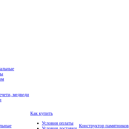
альные
мы
ом
ечети, медведи
и
Как купить
Условия оплаты
Конструктор памятников
Условия доставки