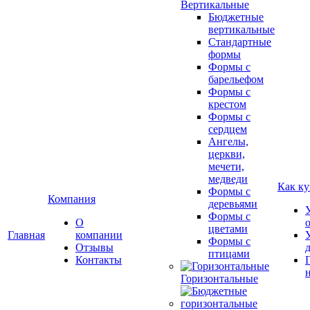
Вертикальные
Бюджетные
вертикальные
Стандартные
формы
Формы с
барельефом
Формы с
крестом
Формы с
сердцем
Ангелы,
церкви,
мечети,
медведи
Как ку
Формы с
Компания
деревьями
Формы с
О
цветами
Главная
компании
Формы с
Отзывы
птицами
Контакты
Горизонтальные