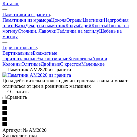
Каталог
—
Памятники из гранита
Памятники из мрамора
Цоколя
Ограды
Цветники
Надгробная
плита
Вазы
Декор на памятник
Колумбарий
Кресты
Плитка на
могилу
Столики, Лавочки
Табличка на могилу
Щебень на
могилу
—
Горизонтальные
Вертикальные
Бюджетные
горизонтальные
Эксклюзивные
Комплексы
Арки и
Колонны
Элитные
Двойные
С крестом
Маленькие
—
Памятник AM2820 из гранита
Цена действительна только для интернет-магазина и может
отличаться от цен в розничных магазинах
Отложить
Сравнить
Артикул:
№ AM2820
Характеристики