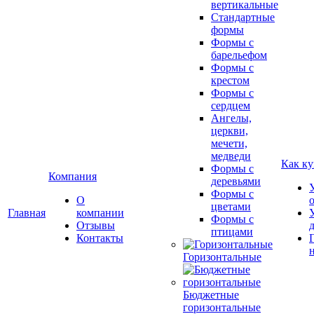
вертикальные
Стандартные
формы
Формы с
барельефом
Формы с
крестом
Формы с
сердцем
Ангелы,
церкви,
мечети,
медведи
Как ку
Формы с
Компания
деревьями
Формы с
О
цветами
Главная
компании
Формы с
Отзывы
птицами
Контакты
Горизонтальные
Бюджетные
горизонтальные