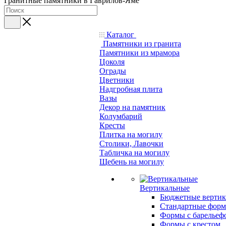
Гранитные памятники в Гаврилов-Яме
Каталог
Памятники из гранита
Памятники из мрамора
Цоколя
Ограды
Цветники
Надгробная плита
Вазы
Декор на памятник
Колумбарий
Кресты
Плитка на могилу
Столики, Лавочки
Табличка на могилу
Щебень на могилу
Вертикальные
Бюджетные вертик
Стандартные фор
Формы с барельеф
Формы с крестом