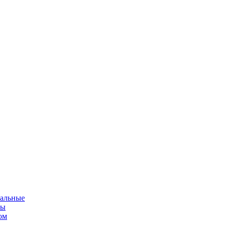
альные
мы
ом