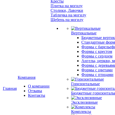
Кресты
Плитка на могилу
Столики, Лавочки
Табличка на могилу
Щебень на могилу
Вертикальные
Бюджетные вертик
Стандартные фор
Формы с барельеф
Формы с крестом
Формы с сердцем
Ангелы, церкви, м
Формы с деревьям
Формы с цветами
Формы с птицами
Компания
Горизонтальные
О компании
Главная
Отзывы
Бюджетные горизонталь
Контакты
Эксклюзивные
Комплексы