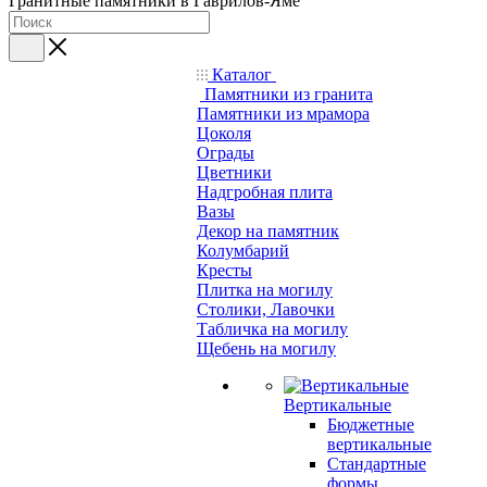
Гранитные памятники в Гаврилов-Яме
Каталог
Памятники из гранита
Памятники из мрамора
Цоколя
Ограды
Цветники
Надгробная плита
Вазы
Декор на памятник
Колумбарий
Кресты
Плитка на могилу
Столики, Лавочки
Табличка на могилу
Щебень на могилу
Вертикальные
Бюджетные
вертикальные
Стандартные
формы