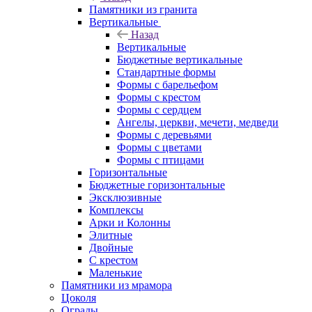
Памятники из гранита
Вертикальные
Назад
Вертикальные
Бюджетные вертикальные
Стандартные формы
Формы с барельефом
Формы с крестом
Формы с сердцем
Ангелы, церкви, мечети, медведи
Формы с деревьями
Формы с цветами
Формы с птицами
Горизонтальные
Бюджетные горизонтальные
Эксклюзивные
Комплексы
Арки и Колонны
Элитные
Двойные
С крестом
Маленькие
Памятники из мрамора
Цоколя
Ограды