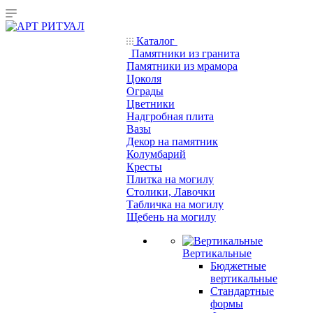
Каталог
Памятники из гранита
Памятники из мрамора
Цоколя
Ограды
Цветники
Надгробная плита
Вазы
Декор на памятник
Колумбарий
Кресты
Плитка на могилу
Столики, Лавочки
Табличка на могилу
Щебень на могилу
Вертикальные
Бюджетные
вертикальные
Стандартные
формы