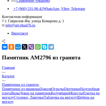
Сравнение товаров
0
+7 (960) 531-96-41
WhatsApp, Viber, Telegram
Контактная информация
г. Гаврилов-Ям, улица Комарова д. 1
info@art-ritual76.ru
Вконтакте
Памятник AM2796 из гранита
Главная
—
Каталог
—
Памятники из гранита
Памятники из мрамора
Цоколя
Ограды
Цветники
Надгробная
плита
Вазы
Декор на памятник
Колумбарий
Кресты
Плитка на
могилу
Столики, Лавочки
Табличка на могилу
Щебень на
могилу
—