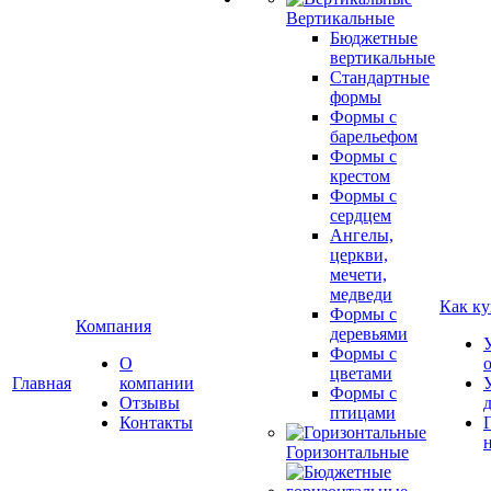
Вертикальные
Бюджетные
вертикальные
Стандартные
формы
Формы с
барельефом
Формы с
крестом
Формы с
сердцем
Ангелы,
церкви,
мечети,
медведи
Как ку
Формы с
Компания
деревьями
Формы с
О
цветами
Главная
компании
Формы с
Отзывы
птицами
Контакты
Горизонтальные