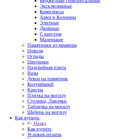
Бюджетные горизонтальные
Эксклюзивные
Комплексы
Арки и Колонны
Элитные
Двойные
С крестом
Маленькие
Памятники из мрамора
Цоколя
Ограды
Цветники
Надгробная плита
Вазы
Декор на памятник
Колумбарий
Кресты
Плитка на могилу
Столики, Лавочки
Табличка на могилу
Щебень на могилу
Как купить
Назад
Как купить
Условия оплаты