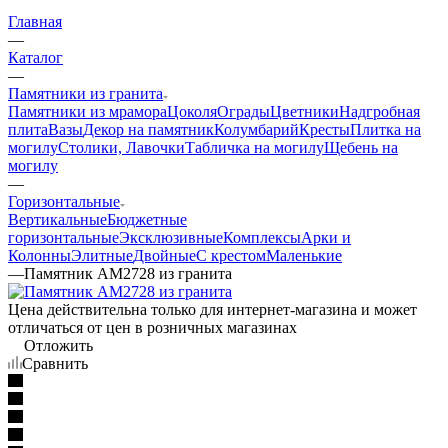
Главная
—
Каталог
—
Памятники из гранита
Памятники из мрамора
Цоколя
Ограды
Цветники
Надгробная
плита
Вазы
Декор на памятник
Колумбарий
Кресты
Плитка на
могилу
Столики, Лавочки
Табличка на могилу
Щебень на
могилу
—
Горизонтальные
Вертикальные
Бюджетные
горизонтальные
Эксклюзивные
Комплексы
Арки и
Колонны
Элитные
Двойные
С крестом
Маленькие
—
Памятник AM2728 из гранита
Цена действительна только для интернет-магазина и может
отличаться от цен в розничных магазинах
Отложить
Сравнить