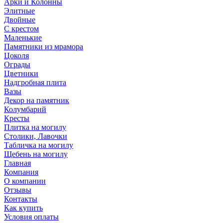
Арки и Колонны
Элитные
Двойные
С крестом
Маленькие
Памятники из мрамора
Цоколя
Ограды
Цветники
Надгробная плита
Вазы
Декор на памятник
Колумбарий
Кресты
Плитка на могилу
Столики, Лавочки
Табличка на могилу
Щебень на могилу
Главная
Компания
О компании
Отзывы
Контакты
Как купить
Условия оплаты