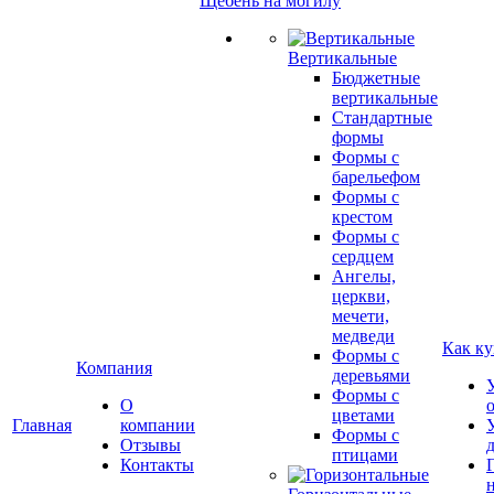
Щебень на могилу
Вертикальные
Бюджетные
вертикальные
Стандартные
формы
Формы с
барельефом
Формы с
крестом
Формы с
сердцем
Ангелы,
церкви,
мечети,
медведи
Как ку
Формы с
Компания
деревьями
Формы с
О
цветами
Главная
компании
Формы с
Отзывы
птицами
Контакты