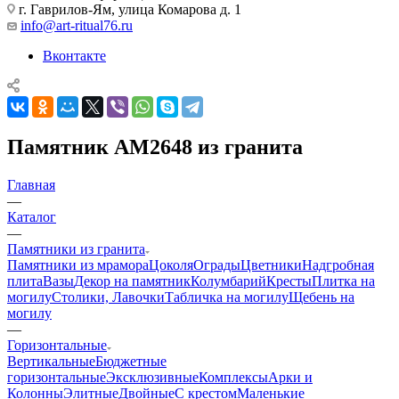
г. Гаврилов-Ям, улица Комарова д. 1
info@art-ritual76.ru
Вконтакте
Памятник AM2648 из гранита
Главная
—
Каталог
—
Памятники из гранита
Памятники из мрамора
Цоколя
Ограды
Цветники
Надгробная
плита
Вазы
Декор на памятник
Колумбарий
Кресты
Плитка на
могилу
Столики, Лавочки
Табличка на могилу
Щебень на
могилу
—
Горизонтальные
Вертикальные
Бюджетные
горизонтальные
Эксклюзивные
Комплексы
Арки и
Колонны
Элитные
Двойные
С крестом
Маленькие