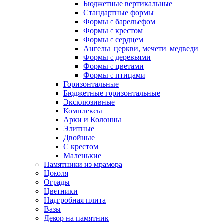
Бюджетные вертикальные
Стандартные формы
Формы с барельефом
Формы с крестом
Формы с сердцем
Ангелы, церкви, мечети, медведи
Формы с деревьями
Формы с цветами
Формы с птицами
Горизонтальные
Бюджетные горизонтальные
Эксклюзивные
Комплексы
Арки и Колонны
Элитные
Двойные
С крестом
Маленькие
Памятники из мрамора
Цоколя
Ограды
Цветники
Надгробная плита
Вазы
Декор на памятник