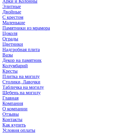
Арки и Колонны
Элитные
Двойные
С крестом
Маленькие
Памятники из мрамора
Цоколя
Ограды
Цветники
Надгробная плита
Вазы
Декор на памятник
Колумбарий
Кресты
Плитка на могилу
Столики, Лавочки
Табличка на могилу
Щебень на могилу
Главная
Компания
О компании
Отзывы
Контакты
Как купить
Условия оплаты