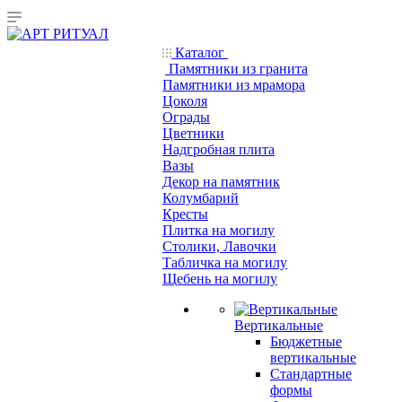
Каталог
Памятники из гранита
Памятники из мрамора
Цоколя
Ограды
Цветники
Надгробная плита
Вазы
Декор на памятник
Колумбарий
Кресты
Плитка на могилу
Столики, Лавочки
Табличка на могилу
Щебень на могилу
Вертикальные
Бюджетные
вертикальные
Стандартные
формы