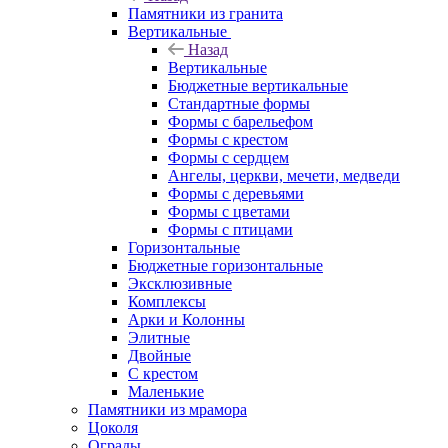
Памятники из гранита
Вертикальные
Назад
Вертикальные
Бюджетные вертикальные
Стандартные формы
Формы с барельефом
Формы с крестом
Формы с сердцем
Ангелы, церкви, мечети, медведи
Формы с деревьями
Формы с цветами
Формы с птицами
Горизонтальные
Бюджетные горизонтальные
Эксклюзивные
Комплексы
Арки и Колонны
Элитные
Двойные
С крестом
Маленькие
Памятники из мрамора
Цоколя
Ограды