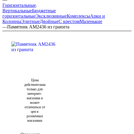
Горизонтальные
Вертикальные
Бюджетные
горизонтальные
Эксклюзивные
Комплексы
Арки и
Колонны
Элитные
Двойные
С крестом
Маленькие
—
Памятник AM2436 из гранита
Цена
действительна
только для
интернет-
магазина и
может
отличаться от
цен в
розничных
магазинах