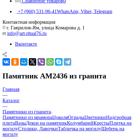
Сравнение товаров
0
+7 (960) 531-96-41
WhatsApp, Viber, Telegram
Контактная информация
г. Гаврилов-Ям, улица Комарова д. 1
info@art-ritual76.ru
Вконтакте
Памятник AM2436 из гранита
Главная
—
Каталог
—
Памятники из гранита
Памятники из мрамора
Цоколя
Ограды
Цветники
Надгробная
плита
Вазы
Декор на памятник
Колумбарий
Кресты
Плитка на
могилу
Столики, Лавочки
Табличка на могилу
Щебень на
могилу
—