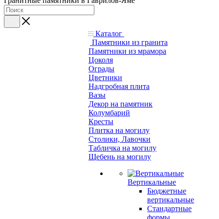
Гранитные памятники в Гаврилов-Яме
Каталог
Памятники из гранита
Памятники из мрамора
Цоколя
Ограды
Цветники
Надгробная плита
Вазы
Декор на памятник
Колумбарий
Кресты
Плитка на могилу
Столики, Лавочки
Табличка на могилу
Щебень на могилу
Вертикальные
Бюджетные
вертикальные
Стандартные
формы