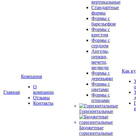
вертикальные
Стандартные
формы
Формы с
барельефом
Формы с
крестом
Формы с
сердцем
Ангелы,
церкви,
мечети,
медведи
Как ку
Формы с
Компания
деревьями
Формы с
О
цветами
Главная
компании
Формы с
Отзывы
птицами
Контакты
Горизонтальные
Бюджетные
горизонтальные