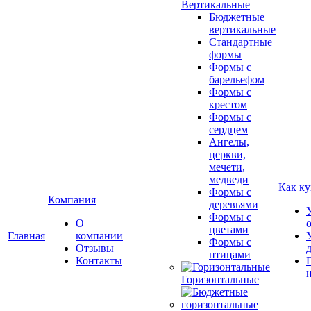
Вертикальные
Бюджетные
вертикальные
Стандартные
формы
Формы с
барельефом
Формы с
крестом
Формы с
сердцем
Ангелы,
церкви,
мечети,
медведи
Как ку
Формы с
Компания
деревьями
Формы с
О
цветами
Главная
компании
Формы с
Отзывы
птицами
Контакты
Горизонтальные