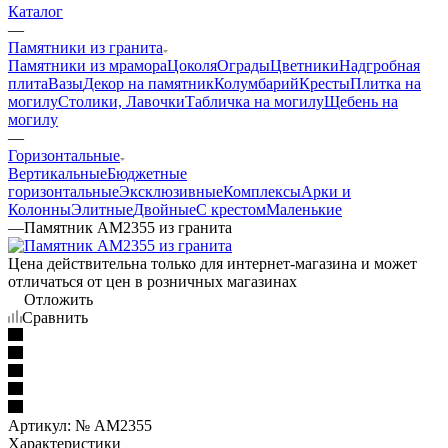
Каталог
—
Памятники из гранита
Памятники из мрамора
Цоколя
Ограды
Цветники
Надгробная
плита
Вазы
Декор на памятник
Колумбарий
Кресты
Плитка на
могилу
Столики, Лавочки
Табличка на могилу
Щебень на
могилу
—
Горизонтальные
Вертикальные
Бюджетные
горизонтальные
Эксклюзивные
Комплексы
Арки и
Колонны
Элитные
Двойные
С крестом
Маленькие
—
Памятник AM2355 из гранита
Цена действительна только для интернет-магазина и может
отличаться от цен в розничных магазинах
Отложить
Сравнить
Артикул:
№ AM2355
Характеристики