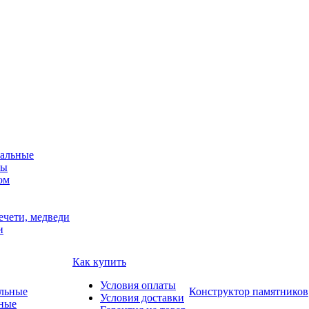
альные
мы
ом
ечети, медведи
и
Как купить
Условия оплаты
Конструктор памятников
Условия доставки
ные