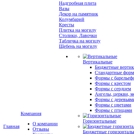
Надгробная плита
Вазы
Декор на памятник
Колумбарий
Кресты
Плитка на могилу
Столики, Лавочки
Табличка на могилу
Щебень на могилу
Вертикальные
Бюджетные вертик
Стандартные фор
Формы с барельеф
Формы с крестом
Формы с сердцем
Ангелы, церкви, м
Формы с деревьям
Формы с цветами
Формы с птицами
Компания
Горизонтальные
О компании
Главная
Отзывы
Бюджетные горизонталь