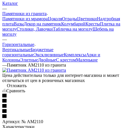
Каталог
—
Памятники из гранита
Памятники из мрамора
Цоколя
Ограды
Цветники
Надгробная
плита
Вазы
Декор на памятник
Колумбарий
Кресты
Плитка на
могилу
Столики, Лавочки
Табличка на могилу
Щебень на
могилу
—
Горизонтальные
Вертикальные
Бюджетные
горизонтальные
Эксклюзивные
Комплексы
Арки и
Колонны
Элитные
Двойные
С крестом
Маленькие
—
Памятник AM2110 из гранита
Цена действительна только для интернет-магазина и может
отличаться от цен в розничных магазинах
Отложить
Сравнить
Артикул:
№ AM2110
Характеристики