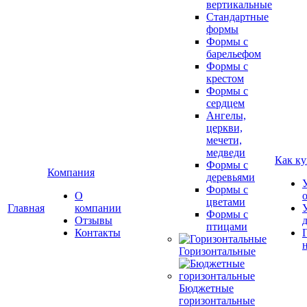
вертикальные
Стандартные
формы
Формы с
барельефом
Формы с
крестом
Формы с
сердцем
Ангелы,
церкви,
мечети,
медведи
Как ку
Формы с
Компания
деревьями
Формы с
О
цветами
Главная
компании
Формы с
Отзывы
птицами
Контакты
Горизонтальные
Бюджетные
горизонтальные