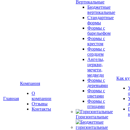
Вертикальные
Бюджетные
вертикальные
Стандартные
формы
Формы с
барельефом
Формы с
крестом
Формы с
сердцем
Ангелы,
церкви,
мечети,
медведи
Как ку
Формы с
Компания
деревьями
Формы с
О
цветами
Главная
компании
Формы с
Отзывы
птицами
Контакты
Горизонтальные