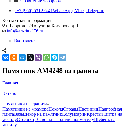
Сравнение товаров
0
+7 (960) 531-96-41
WhatsApp, Viber, Telegram
Контактная информация
г. Гаврилов-Ям, улица Комарова д. 1
info@art-ritual76.ru
Вконтакте
Памятник AM4248 из гранита
Главная
—
Каталог
—
Памятники из гранита
Памятники из мрамора
Цоколя
Ограды
Цветники
Надгробная
плита
Вазы
Декор на памятник
Колумбарий
Кресты
Плитка на
могилу
Столики, Лавочки
Табличка на могилу
Щебень на
могилу
—