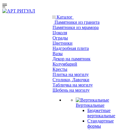
Каталог
Памятники из гранита
Памятники из мрамора
Цоколя
Ограды
Цветники
Надгробная плита
Вазы
Декор на памятник
Колумбарий
Кресты
Плитка на могилу
Столики, Лавочки
Табличка на могилу
Щебень на могилу
Вертикальные
Бюджетные
вертикальные
Стандартные
формы