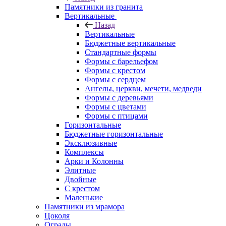
Памятники из гранита
Вертикальные
Назад
Вертикальные
Бюджетные вертикальные
Стандартные формы
Формы с барельефом
Формы с крестом
Формы с сердцем
Ангелы, церкви, мечети, медведи
Формы с деревьями
Формы с цветами
Формы с птицами
Горизонтальные
Бюджетные горизонтальные
Эксклюзивные
Комплексы
Арки и Колонны
Элитные
Двойные
С крестом
Маленькие
Памятники из мрамора
Цоколя
Ограды