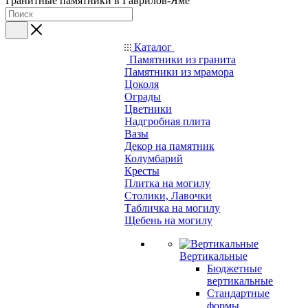
Гранитные памятники в Гаврилов-Яме
Каталог
Памятники из гранита
Памятники из мрамора
Цоколя
Ограды
Цветники
Надгробная плита
Вазы
Декор на памятник
Колумбарий
Кресты
Плитка на могилу
Столики, Лавочки
Табличка на могилу
Щебень на могилу
Вертикальные
Бюджетные
вертикальные
Стандартные
формы