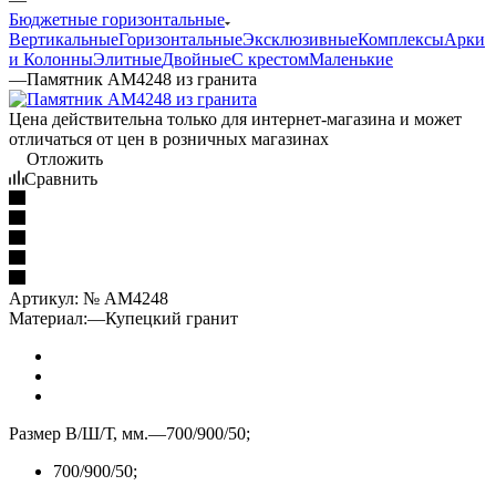
Бюджетные горизонтальные
Вертикальные
Горизонтальные
Эксклюзивные
Комплексы
Арки
и Колонны
Элитные
Двойные
С крестом
Маленькие
—
Памятник AM4248 из гранита
Цена действительна только для интернет-магазина и может
отличаться от цен в розничных магазинах
Отложить
Сравнить
Артикул:
№ AM4248
Материал:
—
Купецкий гранит
Размер В/Ш/Т, мм.
—
700/900/50;
700/900/50;