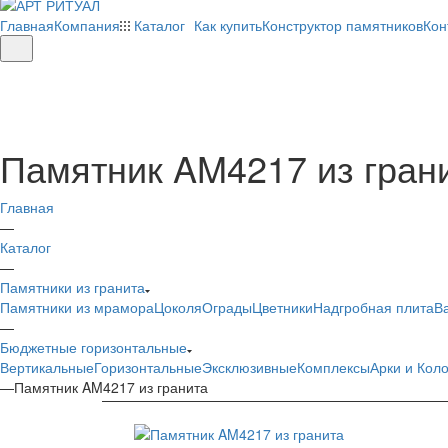
Главная
Компания
Каталог
Как купить
Конструктор памятников
Кон
Памятник AM4217 из гран
Главная
—
Каталог
—
Памятники из гранита
Памятники из мрамора
Цоколя
Ограды
Цветники
Надгробная плита
В
—
Бюджетные горизонтальные
Вертикальные
Горизонтальные
Эксклюзивные
Комплексы
Арки и Кол
—
Памятник AM4217 из гранита