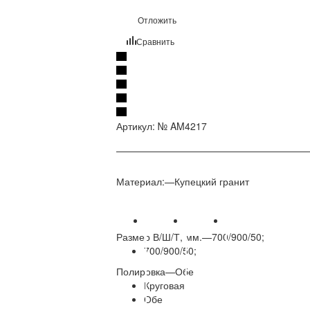
Отложить
Сравнить
Артикул:
№ AM4217
Материал:
—
Купецкий гранит
Размер В/Ш/Т, мм.
—
700/900/50;
700/900/50;
Полировка
—
Обе
Круговая
Обе