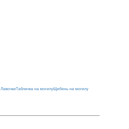
 Лавочки
Табличка на могилу
Щебень на могилу