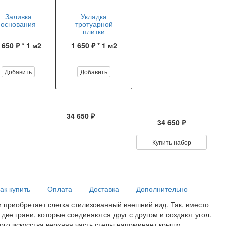
Заливка
Укладка
основания
тротуарной
плитки
 650 ₽ * 1 м2
1 650 ₽ * 1 м2
Добавить
Добавить
34 650 ₽
34 650 ₽
Купить набор
ак купить
Оплата
Доставка
Дополнительно
приобретает слегка стилизованный внешний вид. Так, вместо
две грани, которые соединяются друг с другом и создают угол.
го искусства верхняя часть стелы напоминает крышу,