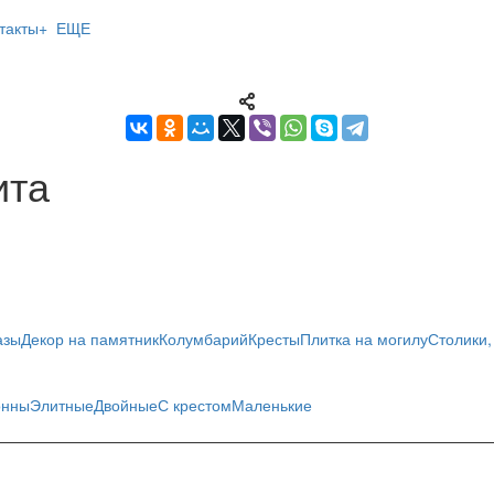
такты
+ ЕЩЕ
ита
азы
Декор на памятник
Колумбарий
Кресты
Плитка на могилу
Столики,
онны
Элитные
Двойные
С крестом
Маленькие