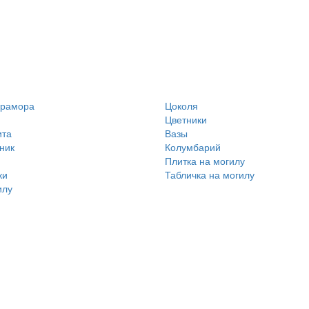
мрамора
Цоколя
Цветники
ита
Вазы
ник
Колумбарий
Плитка на могилу
ки
Табличка на могилу
илу