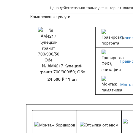
Цена действительна только для интернет-магази
Комплексные услуги
Грави
Грави
№ AM4217 Купецкий
гранит 700/900/50; Обе
24 500 ₽
* 1 шт
Монта