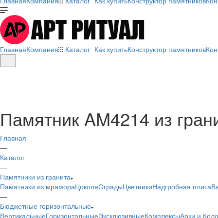
Главная
Компания
Каталог
Как купить
Конструктор памятников
Кон
Главная
Компания
Каталог
Как купить
Конструктор памятников
Кон
Памятник AM4214 из гран
Главная
—
Каталог
—
Памятники из гранита
Памятники из мрамора
Цоколя
Ограды
Цветники
Надгробная плита
В
—
Бюджетные горизонтальные
Вертикальные
Горизонтальные
Эксклюзивные
Комплексы
Арки и Кол