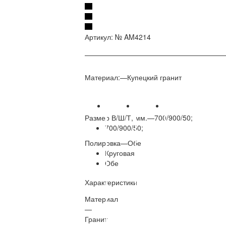
Артикул:
№ AM4214
Материал:
—
Купецкий гранит
Размер В/Ш/Т, мм.
—
700/900/50;
700/900/50;
Полировка
—
Обе
Круговая
Обе
Характеристики
Материал
—
Гранит