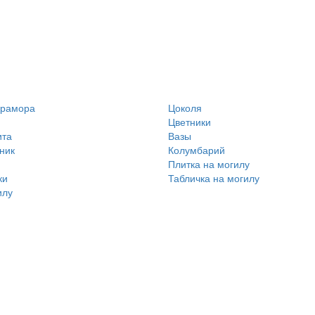
мрамора
Цоколя
Цветники
ита
Вазы
ник
Колумбарий
Плитка на могилу
ки
Табличка на могилу
илу