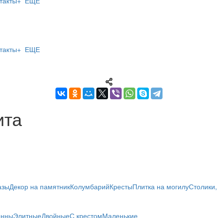
такты
+ ЕЩЕ
такты
+ ЕЩЕ
ита
азы
Декор на памятник
Колумбарий
Кресты
Плитка на могилу
Столики,
онны
Элитные
Двойные
С крестом
Маленькие