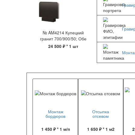
Грави
Грави
№ AM4214 Купецкий
гранит 700/900/50; Обе
24 500 ₽
* 1 шт
Монта
Монтаж
Отсыпка
бордюров
отсевом
1 450 ₽ * 1 м/п
1 650 ₽ * 1 м2
2