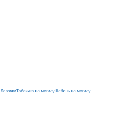
 Лавочки
Табличка на могилу
Щебень на могилу