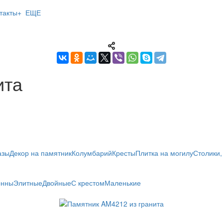
такты
+ ЕЩЕ
ита
азы
Декор на памятник
Колумбарий
Кресты
Плитка на могилу
Столики,
онны
Элитные
Двойные
С крестом
Маленькие