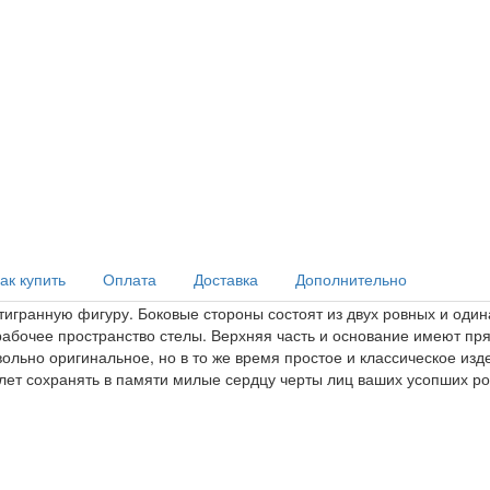
ак купить
Оплата
Доставка
Дополнительно
гранную фигуру. Боковые стороны состоят из двух ровных и одина
рабочее пространство стелы. Верхняя часть и основание имеют пр
ольно оригинальное, но в то же время простое и классическое изд
а лет сохранять в памяти милые сердцу черты лиц ваших усопших ро