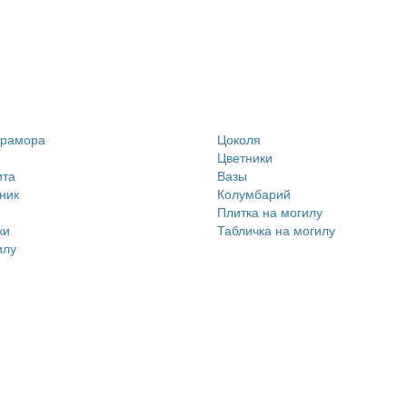
мрамора
Цоколя
Цветники
ита
Вазы
ник
Колумбарий
Плитка на могилу
ки
Табличка на могилу
илу