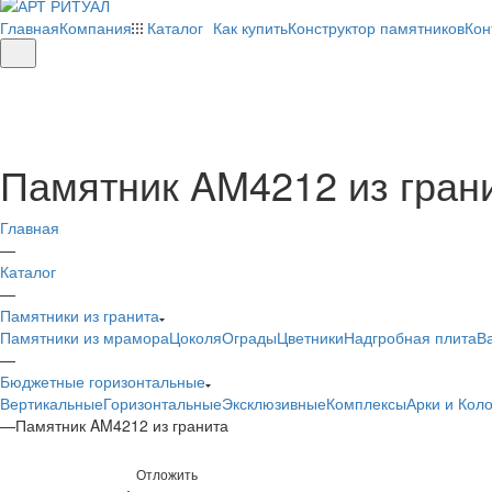
Главная
Компания
Каталог
Как купить
Конструктор памятников
Кон
Памятник AM4212 из гран
Главная
—
Каталог
—
Памятники из гранита
Памятники из мрамора
Цоколя
Ограды
Цветники
Надгробная плита
В
—
Бюджетные горизонтальные
Вертикальные
Горизонтальные
Эксклюзивные
Комплексы
Арки и Кол
—
Памятник AM4212 из гранита
Отложить