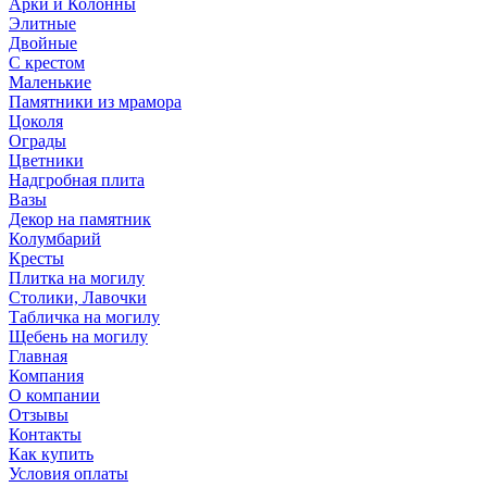
Арки и Колонны
Элитные
Двойные
С крестом
Маленькие
Памятники из мрамора
Цоколя
Ограды
Цветники
Надгробная плита
Вазы
Декор на памятник
Колумбарий
Кресты
Плитка на могилу
Столики, Лавочки
Табличка на могилу
Щебень на могилу
Главная
Компания
О компании
Отзывы
Контакты
Как купить
Условия оплаты