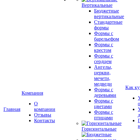
Вертикальные
Бюджетные
вертикальные
Стандартные
формы
Формы с
барельефом
Формы с
крестом
Формы с
сердцем
Ангелы,
церкви,
мечети,
медведи
Как ку
Формы с
Компания
деревьями
Формы с
О
цветами
Главная
компании
Формы с
Отзывы
птицами
Контакты
Горизонтальные