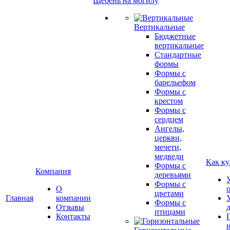
Щебень на могилу
Вертикальные
Бюджетные
вертикальные
Стандартные
формы
Формы с
барельефом
Формы с
крестом
Формы с
сердцем
Ангелы,
церкви,
мечети,
медведи
Как ку
Формы с
Компания
деревьями
Формы с
О
цветами
Главная
компании
Формы с
Отзывы
птицами
Контакты