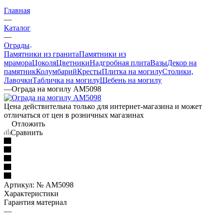
Главная
—
Каталог
—
Ограды
Памятники из гранита
Памятники из
мрамора
Цоколя
Цветники
Надгробная плита
Вазы
Декор на
памятник
Колумбарий
Кресты
Плитка на могилу
Столики,
Лавочки
Табличка на могилу
Щебень на могилу
—
Ограда на могилу AM5098
Цена действительна только для интернет-магазина и может
отличаться от цен в розничных магазинах
Отложить
Сравнить
Артикул:
№ AM5098
Характеристики
Гарантия материал
—