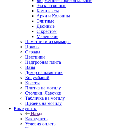
Бюджетные горизонтальные
Эксклюзивные
Комплексы
Арки и Колонны
Элитные
Двойные
С крестом
Маленькие
Памятники из мрамора
Цоколя
Ограды
Цветники
Надгробная плита
Вазы
Декор на памятник
Колумбарий
Кресты
Плитка на могилу
Столики, Лавочки
Табличка на могилу
Щебень на могилу
Как купить
Назад
Как купить
Условия оплаты