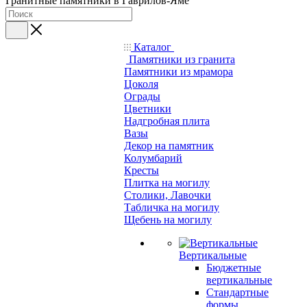
Гранитные памятники в Гаврилов-Яме
Каталог
Памятники из гранита
Памятники из мрамора
Цоколя
Ограды
Цветники
Надгробная плита
Вазы
Декор на памятник
Колумбарий
Кресты
Плитка на могилу
Столики, Лавочки
Табличка на могилу
Щебень на могилу
Вертикальные
Бюджетные
вертикальные
Стандартные
формы