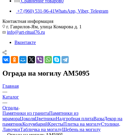
Сравнение товаров
0
+7 (960) 531-96-41
WhatsApp, Viber, Telegram
Контактная информация
г. Гаврилов-Ям, улица Комарова д. 1
info@art-ritual76.ru
Вконтакте
Ограда на могилу AM5095
Главная
—
Каталог
—
Ограды
Памятники из гранита
Памятники из
мрамора
Цоколя
Цветники
Надгробная плита
Вазы
Декор на
памятник
Колумбарий
Кресты
Плитка на могилу
Столики,
Лавочки
Табличка на могилу
Щебень на могилу
—
Ограда на могилу AM5095