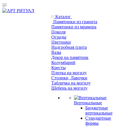
Каталог
Памятники из гранита
Памятники из мрамора
Цоколя
Ограды
Цветники
Надгробная плита
Вазы
Декор на памятник
Колумбарий
Кресты
Плитка на могилу
Столики, Лавочки
Табличка на могилу
Щебень на могилу
Вертикальные
Бюджетные
вертикальные
Стандартные
формы