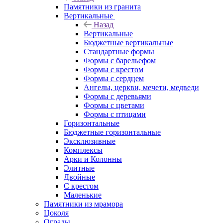
Памятники из гранита
Вертикальные
Назад
Вертикальные
Бюджетные вертикальные
Стандартные формы
Формы с барельефом
Формы с крестом
Формы с сердцем
Ангелы, церкви, мечети, медведи
Формы с деревьями
Формы с цветами
Формы с птицами
Горизонтальные
Бюджетные горизонтальные
Эксклюзивные
Комплексы
Арки и Колонны
Элитные
Двойные
С крестом
Маленькие
Памятники из мрамора
Цоколя
Ограды