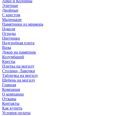
Арки и Колонны
Элитные
Двойные
С крестом
Маленькие
Памятники из мрамора
Цоколя
Ограды
Цветники
Надгробная плита
Вазы
Декор на памятник
Колумбарий
Кресты
Плитка на могилу
Столики, Лавочки
Табличка на могилу
Щебень на могилу
Главная
Компания
О компании
Отзывы
Контакты
Как купить
Условия оплаты