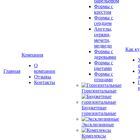
барельефом
Формы с
крестом
Формы с
сердцем
Ангелы,
церкви,
мечети,
медведи
Как ку
Формы с
Компания
деревьями
Формы с
О
цветами
Главная
компании
Формы с
Отзывы
птицами
Контакты
Горизонтальные
Бюджетные
горизонтальные
Эксклюзивные
Комплексы