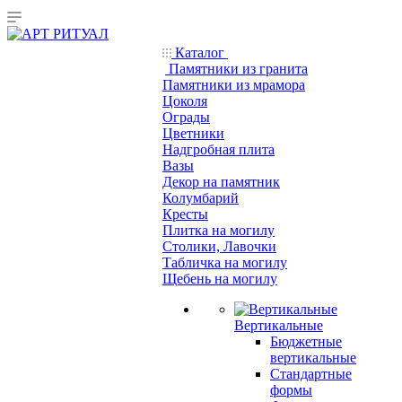
Каталог
Памятники из гранита
Памятники из мрамора
Цоколя
Ограды
Цветники
Надгробная плита
Вазы
Декор на памятник
Колумбарий
Кресты
Плитка на могилу
Столики, Лавочки
Табличка на могилу
Щебень на могилу
Вертикальные
Бюджетные
вертикальные
Стандартные
формы