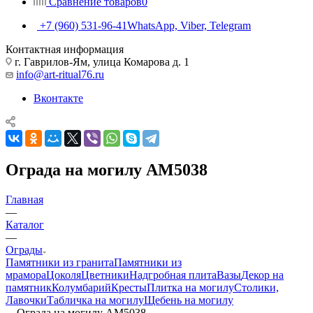
Сравнение товаров
0
+7 (960) 531-96-41
WhatsApp, Viber, Telegram
Контактная информация
г. Гаврилов-Ям, улица Комарова д. 1
info@art-ritual76.ru
Вконтакте
Ограда на могилу AM5038
Главная
—
Каталог
—
Ограды
Памятники из гранита
Памятники из
мрамора
Цоколя
Цветники
Надгробная плита
Вазы
Декор на
памятник
Колумбарий
Кресты
Плитка на могилу
Столики,
Лавочки
Табличка на могилу
Щебень на могилу
—
Ограда на могилу AM5038