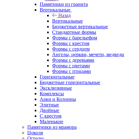
Памятники из гранита
Вертикальные
Назад
Вертикальные
Бюджетные вертикальные
Стандартные формы
Формы с барельефом
Формы с крестом
Формы с сердцем
Ангелы, церкви, мечети, медведи
Формы с деревьями
Формы с цветами
Формы с птицами
Горизонтальные
Бюджетные горизонтальные
Эксклюзивные
Комплексы
Арки и Колонны
Элитные
Двойные
С крестом
Маленькие
Памятники из мрамора
Цоколя
Ограды