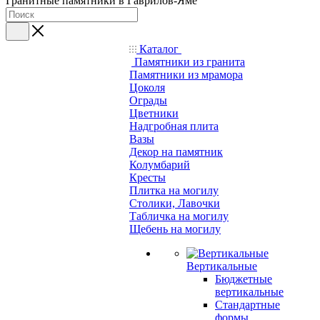
Гранитные памятники в Гаврилов-Яме
Каталог
Памятники из гранита
Памятники из мрамора
Цоколя
Ограды
Цветники
Надгробная плита
Вазы
Декор на памятник
Колумбарий
Кресты
Плитка на могилу
Столики, Лавочки
Табличка на могилу
Щебень на могилу
Вертикальные
Бюджетные
вертикальные
Стандартные
формы