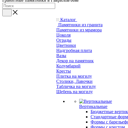
Гранитные памятники в Гаврилов-Яме
Каталог
Памятники из гранита
Памятники из мрамора
Цоколя
Ограды
Цветники
Надгробная плита
Вазы
Декор на памятник
Колумбарий
Кресты
Плитка на могилу
Столики, Лавочки
Табличка на могилу
Щебень на могилу
Вертикальные
Бюджетные вертик
Стандартные фор
Формы с барельеф
Формы с крестом