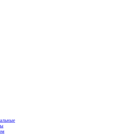
альные
мы
ом