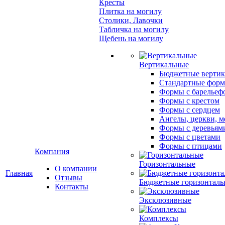
Кресты
Плитка на могилу
Столики, Лавочки
Табличка на могилу
Щебень на могилу
Вертикальные
Бюджетные вертик
Стандартные фор
Формы с барельеф
Формы с крестом
Формы с сердцем
Ангелы, церкви, м
Формы с деревьям
Формы с цветами
Формы с птицами
Компания
Горизонтальные
О компании
Главная
Отзывы
Бюджетные горизонталь
Контакты
Эксклюзивные
Комплексы