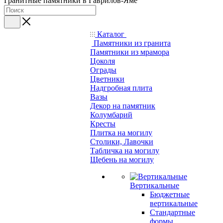
Гранитные памятники в Гаврилов-Яме
Каталог
Памятники из гранита
Памятники из мрамора
Цоколя
Ограды
Цветники
Надгробная плита
Вазы
Декор на памятник
Колумбарий
Кресты
Плитка на могилу
Столики, Лавочки
Табличка на могилу
Щебень на могилу
Вертикальные
Бюджетные
вертикальные
Стандартные
формы