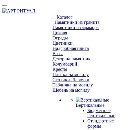
Каталог
Памятники из гранита
Памятники из мрамора
Цоколя
Ограды
Цветники
Надгробная плита
Вазы
Декор на памятник
Колумбарий
Кресты
Плитка на могилу
Столики, Лавочки
Табличка на могилу
Щебень на могилу
Вертикальные
Бюджетные
вертикальные
Стандартные
формы