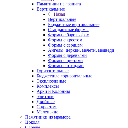
Памятники из гранита
Вертикальные
Назад
Вертикальные
Бюджетные вертикальные
Стандартные формы
Формы с барельефом
Формы с крестом
Формы с сердцем
Ангелы, церкви, мечети, медведи
Формы с деревьями
Формы с цветами
Формы с птицами
Горизонтальные
Бюджетные горизонтальные
Эксклюзивные
Комплексы
Арки и Колонны
Элитные
Двойные
С крестом
Маленькие
Памятники из мрамора
Цоколя
Ограды