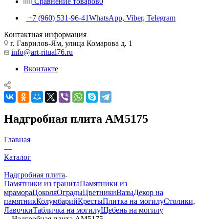
Сравнение товаров
0
+7 (960) 531-96-41
WhatsApp, Viber, Telegram
Контактная информация
г. Гаврилов-Ям, улица Комарова д. 1
info@art-ritual76.ru
Вконтакте
Надгробная плита AM5175
Главная
—
Каталог
—
Надгробная плита
Памятники из гранита
Памятники из
мрамора
Цоколя
Ограды
Цветники
Вазы
Декор на
памятник
Колумбарий
Кресты
Плитка на могилу
Столики,
Лавочки
Табличка на могилу
Щебень на могилу
—
Надгробная плита AM5175