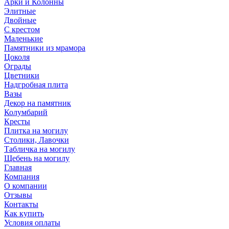
Арки и Колонны
Элитные
Двойные
С крестом
Маленькие
Памятники из мрамора
Цоколя
Ограды
Цветники
Надгробная плита
Вазы
Декор на памятник
Колумбарий
Кресты
Плитка на могилу
Столики, Лавочки
Табличка на могилу
Щебень на могилу
Главная
Компания
О компании
Отзывы
Контакты
Как купить
Условия оплаты