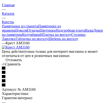
Главная
—
Каталог
—
Кресты
Памятники из гранита
Памятники из
мрамора
Цоколя
Ограды
Цветники
Надгробная плита
Вазы
Декор
на памятник
Колумбарий
Плитка на могилу
Столики,
Лавочки
Табличка на могилу
Щебень на могилу
—
Крест AM3160
Цена действительна только для интернет-магазина и может
отличаться от цен в розничных магазинах
Отложить
Сравнить
Артикул:
№ AM3160
Характеристики
Гарантия материал
—