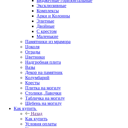
Бюджетные горизонтальные
Эксклюзивные
Комплексы
Арки и Колонны
Элитные
Двойные
С крестом
Маленькие
Памятники из мрамора
Цоколя
Ограды
Цветники
Надгробная плита
Вазы
Декор на памятник
Колумбарий
Кресты
Плитка на могилу
Столики, Лавочки
Табличка на могилу
Щебень на могилу
Как купить
Назад
Как купить
Условия оплаты