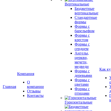
Вертикальные
Бюджетные
вертикальные
Стандартные
формы
Формы с
барельефом
Формы с
крестом
Формы с
сердцем
Ангелы,
церкви,
мечети,
медведи
Как ку
Формы с
Компания
деревьями
Формы с
О
цветами
Главная
компании
Формы с
Отзывы
птицами
Контакты
Горизонтальные