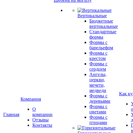
Щебень на могилу
Вертикальные
Бюджетные
вертикальные
Стандартные
формы
Формы с
барельефом
Формы с
крестом
Формы с
сердцем
Ангелы,
церкви,
мечети,
медведи
Как ку
Формы с
Компания
деревьями
Формы с
О
цветами
Главная
компании
Формы с
Отзывы
птицами
Контакты