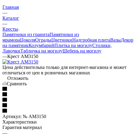
Главная
—
Каталог
—
Кресты
Памятники из гранита
Памятники из
мрамора
Цоколя
Ограды
Цветники
Надгробная плита
Вазы
Декор
на памятник
Колумбарий
Плитка на могилу
Столики,
Лавочки
Табличка на могилу
Щебень на могилу
—
Крест AM3150
Цена действительна только для интернет-магазина и может
отличаться от цен в розничных магазинах
Отложить
Сравнить
Артикул:
№ AM3150
Характеристики
Гарантия материал
—