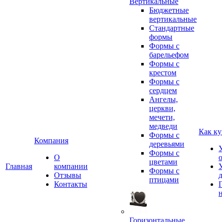
Вертикальные
Бюджетные
вертикальные
Стандартные
формы
Формы с
барельефом
Формы с
крестом
Формы с
сердцем
Ангелы,
церкви,
мечети,
медведи
Как ку
Формы с
Компания
деревьями
Формы с
О
цветами
Главная
компании
Формы с
Отзывы
птицами
Контакты
Горизонтальные