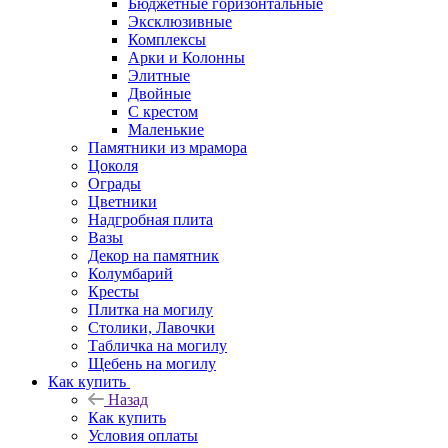
Бюджетные горизонтальные
Эксклюзивные
Комплексы
Арки и Колонны
Элитные
Двойные
С крестом
Маленькие
Памятники из мрамора
Цоколя
Ограды
Цветники
Надгробная плита
Вазы
Декор на памятник
Колумбарий
Кресты
Плитка на могилу
Столики, Лавочки
Табличка на могилу
Щебень на могилу
Как купить
Назад
Как купить
Условия оплаты