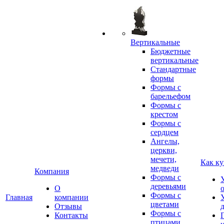
Вертикальные
Бюджетные
вертикальные
Стандартные
формы
Формы с
барельефом
Формы с
крестом
Формы с
сердцем
Ангелы,
церкви,
мечети,
Как ку
медведи
Компания
Формы с
деревьями
О
Формы с
Главная
компании
цветами
Отзывы
Формы с
Контакты
птицами