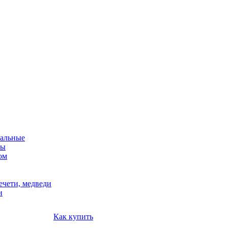
альные
мы
ом
ечети, медведи
и
Как купить