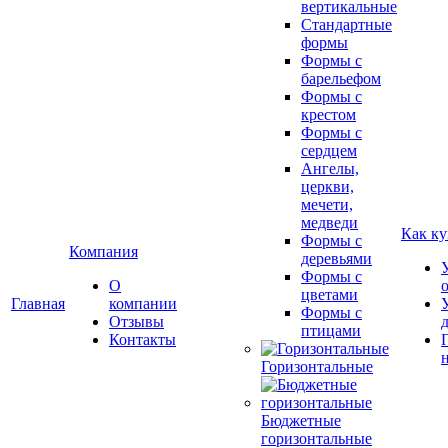
вертикальные
Стандартные
формы
Формы с
барельефом
Формы с
крестом
Формы с
сердцем
Ангелы,
церкви,
мечети,
медведи
Как ку
Формы с
Компания
деревьями
Формы с
О
цветами
Главная
компании
Формы с
Отзывы
птицами
Контакты
Горизонтальные
Бюджетные
горизонтальные