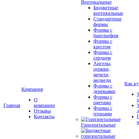
Вертикальные
Бюджетные
вертикальные
Стандартные
формы
Формы с
барельефом
Формы с
крестом
Формы с
сердцем
Ангелы,
церкви,
мечети,
медведи
Как ку
Формы с
Компания
деревьями
Формы с
О
цветами
Главная
компании
Формы с
Отзывы
птицами
Контакты
Горизонтальные