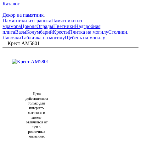
Каталог
—
Декор на памятник
Памятники из гранита
Памятники из
мрамора
Цоколя
Ограды
Цветники
Надгробная
плита
Вазы
Колумбарий
Кресты
Плитка на могилу
Столики,
Лавочки
Табличка на могилу
Щебень на могилу
—
Крест AM5801
Цена
действительна
только для
интернет-
магазина и
может
отличаться от
цен в
розничных
магазинах