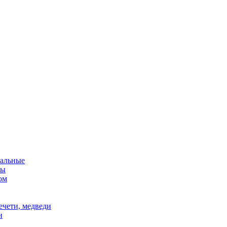
альные
мы
ом
ечети, медведи
и