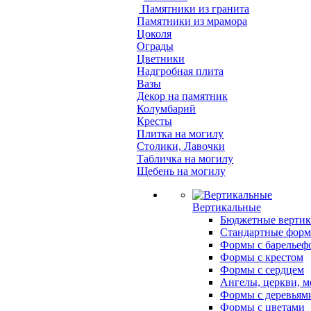
Памятники из гранита
Памятники из мрамора
Цоколя
Ограды
Цветники
Надгробная плита
Вазы
Декор на памятник
Колумбарий
Кресты
Плитка на могилу
Столики, Лавочки
Табличка на могилу
Щебень на могилу
Вертикальные
Бюджетные вертик
Стандартные фор
Формы с барельеф
Формы с крестом
Формы с сердцем
Ангелы, церкви, м
Формы с деревьям
Формы с цветами